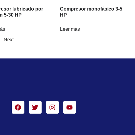
esor lubricado por
Compresor monofásico 3-5
n 5-30 HP
HP
más
Leer más
Next