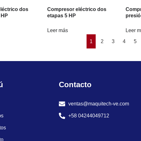
éctrico dos
Compresor eléctrico dos
Compr
 HP
etapas 5 HP
presió
Leer más
Leer 
1
2
3
4
5
ú
Contacto
ventas@maquitech-ve.com
os
+58 04244049712
tos
to